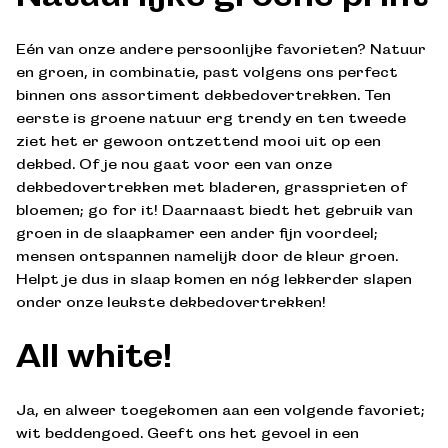
Eén van onze andere persoonlijke favorieten? Natuur
en groen, in combinatie, past volgens ons perfect
binnen ons assortiment dekbedovertrekken. Ten
eerste is groene natuur erg trendy en ten tweede
ziet het er gewoon ontzettend mooi uit op een
dekbed. Of je nou gaat voor een van onze
dekbedovertrekken met bladeren, grassprieten of
bloemen; go for it! Daarnaast biedt het gebruik van
groen in de slaapkamer een ander fijn voordeel;
mensen ontspannen namelijk door de kleur groen.
Schrijf je in voor onze nieuwsbrief
Helpt je dus in slaap komen en nóg lekkerder slapen
onder onze leukste dekbedovertrekken!
Mis nooit meer speciale acties, nieuwe collecties en
exclusieve kortingen.
All white!
Ja, en alweer toegekomen aan een volgende favoriet;
wit beddengoed. Geeft ons het gevoel in een