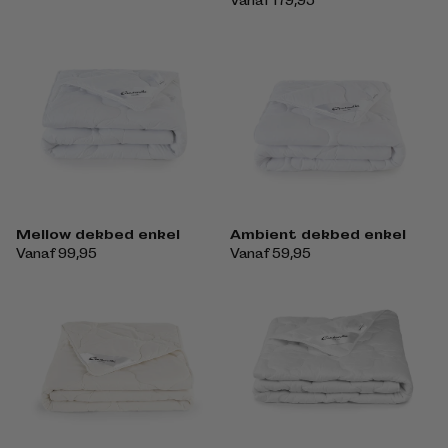
prijs
Normale
Vanaf 179,95
prijs
Mellow dekbed enkel
Ambient dekbed enkel
Normale
Vanaf 99,95
Normale
Vanaf 59,95
prijs
prijs