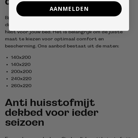
dekbedden
AANMELDEN
Bij Cinderella vind je anti huisstofmijt dekbedden in
diverse maten, zodat je altijd een passende optie
hebt voor jouw bed. Het is belangrijk om de juiste
maat te kiezen voor optimaal comfort en
bescherming. Ons aanbod bestaat uit de maten:
140x200
140x220
200x200
240x220
260x220
Anti huisstofmijt
dekbed voor ieder
seizoen