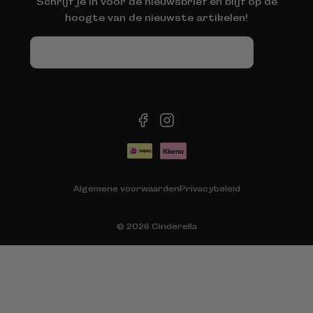
Schrijf je in voor de nieuwsbrief en blijf op de
hoogte van de nieuwste artikelen!
E-
mail
facebook
instagram
Betaalmethoden
Algemene voorwaarden
Privacybeleid
© 2026
Cinderella