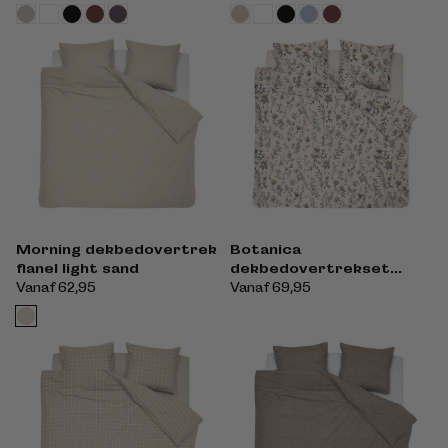
Morning dekbedovertrek
Botanica
flanel light sand
dekbedovertrekset
flanel beige
Normale
Vanaf 62,95
Normale
Vanaf 69,95
prijs
prijs