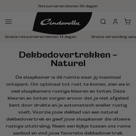
Meteen
is verzending vanaf €50
Achteraf 
naar de
content
Inloggen
Winkelwa
Gratis verzending vanaf 30,-
Achteraf betalen met Klarna
Dekbedovertrekken -
Naturel
De slaapkamer is dé ruimte waar jij maximaal
ontspant. Om optimaal tot rust te komen, zien we in
veel slaapkamers rustige kleuren en tinten. Deze
kleuren en tinten zorgen ervoor dat je niet afgeleid
bent door drukte en je automatisch sneller rustig
voelt. Voorzie jouw dekbed van een naturel
dekbedovertrek en geef jouw slaapkamer die ultieme
rustige uitstraling. Neem een kijkje tussen ons ruime
aanbod en vind jouw favoriete dekbedovertrek.