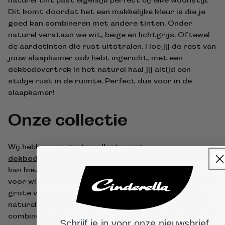
naturel tint past eigenlijk perfect bij elke woonstijl.
Dit komt doordat het een makkelijke kleur is die je
goed kan combineren met andere tinten. Onder
naturel verstaan we wit, beige en lichtgrijs. Oftewel
de aardetinten die rust uitstralen. Hoe jij de rest van
jouw slaapkamer ook hebt ingericht, met een
dekbedovertrek in het naturel haal jij altijd een
stukje rust in de ruimte. Perfect dus voor in de
slaapkamer!
Onze collectie
Wij hebben een grote collectie met
dekbedovertrekken
met een naturel look waar je uit
kan kiezen. Populair zijn onze effen kleuren. Kies je
voor wit, lichtgrijs of beige? De keuze is aan jou. Het
grote voordeel aan een dekbedovertrek in een effen
naturel kleur is dat je het overal makkelijk mee kan
combineren. Ben je dol op printjes? Of vind je het leuk
Schrijf je in voor onze nieuwsbrief