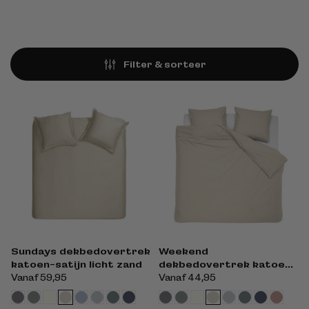
Filter & sorteer
Sundays dekbedovertrek
Weekend
katoen-satijn licht zand
dekbedovertrek katoen
licht zand
Normale
Vanaf 59,95
Normale
Vanaf 44,95
prijs
prijs