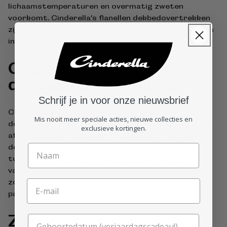
lichaamstemperaturen en overmatig zweten
voorkomt. Cinderella’s flanellen dekbedovertrekken
zijn verkrijgbaar in basis- en neutrale tinten, evenals
in hippe designs.
Ons aanbod flanellen
dekbedovertrekken
Schrijf je in voor onze nieuwsbrief
Cinderella’s assortiment van flanellen
Mis nooit meer speciale acties, nieuwe collecties en
dekbedovertrekken is divers, zowel in designs als in
exclusieve kortingen.
afmetingen. Het populairste formaat is het flanel
dekbedovertrek 240x200, ideaal voor
tweepersoonsbedden. Andere beschikbare maten
variëren van 100x135 tot 260x220. Deze variëteit
zorgt ervoor dat er voor elk bed een perfect
passend dekbedovertrek flanel is.
Zorgeloos dromen