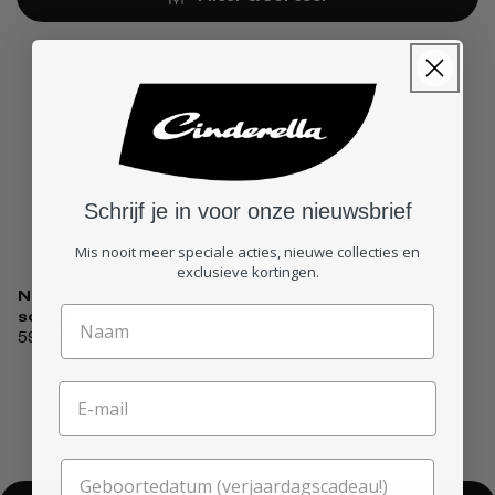
Schrijf je in voor onze nieuwsbrief
Mis nooit meer speciale acties, nieuwe collecties en
exclusieve kortingen.
New Classic hoofdkussen
soft 60x70
Normale
59,95
prijs