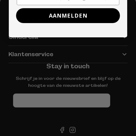
AANMELDEN
Shop per categorie
Cinderella
Klantenservice
Stay in touch
Schrijf je in voor de nieuwsbrief en blijf op de
hoogte van de nieuwste artikelen!
E-
mail
facebook
instagram