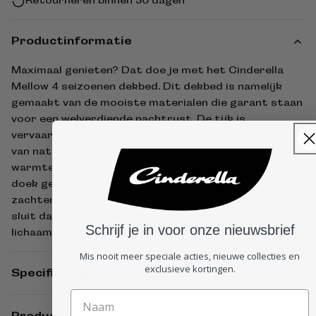
Retourneren binnen 30 dagen
Productinformatie
Maximaal genieten? Dat doe je met het Cinderella
Mellow 4 seizoenen dekbed. Dit dekbed is namelijk
gemaakt van de mooiste materialen die garant staan
voor een welverdiende nachtrust. De tijk is
vervaardigd uit 100% perkaline katoen. Katoen zorgt
van nature voor een uitstekende vocht- en
warmteregulatie. Perkaline katoen houdt in dat het
doek geweven is met zeer veel dunne draden om het
zachter en soepeler te maken. De Cinderella Mellow
sluit daardoor moeiteloos aan op de welvingen van je
Schrijf je in voor onze nieuwsbrief
lichaam. Hoe mellow is dat!
Mis nooit meer speciale acties, nieuwe collecties en
exclusieve kortingen.
Specificaties
Productomschrijving