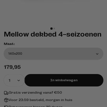
Mellow dekbed 4-seizoenen
Maat:
Normale
179,95
prijs
In winkelwagen
Gratis verzending vanaf €50
Voor 23:59 besteld, morgen in huis