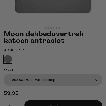
Moon dekbedovertrek
katoen antraciet
Kleur:
Grijs
Maat:
Normale
59,95
prijs