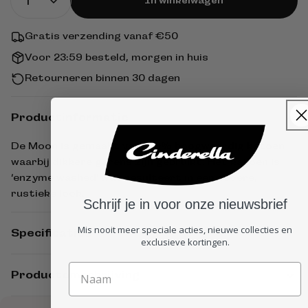
In winkelwagen
Gratis verzending vanaf €50
Voor 23:59 besteld, morgen in huis
Retourneren binnen 30 dagen
Productinformatie
De Moon is gemaakt van 100% hoogwaardig katoen
waarbij dikkere garens zijn gebruikt. Het katoen is
‘enzyme washed’ wat resulteert in een stoere,
rustieke look.
Schrijf je in voor onze nieuwsbrief
Mis nooit meer speciale acties, nieuwe collecties en
Specificaties
exclusieve kortingen.
Productomschrijving