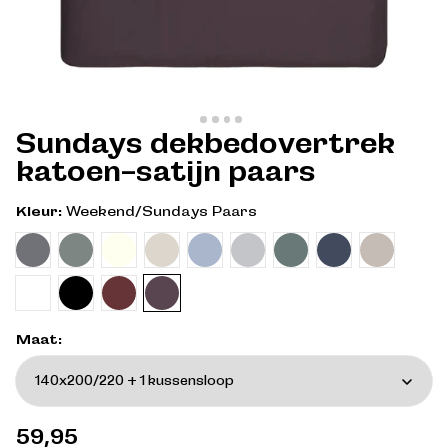
Sundays dekbedovertrek
katoen-satijn paars
Kleur:
Weekend/Sundays Paars
Maat:
Normale
59,95