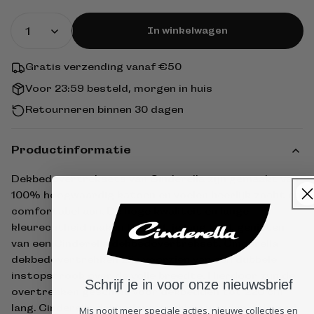
prijs
In winkelwagen
Gratis verzending vanaf €50
Voor 23:59 besteld, morgen in huis
Retourneren binnen 30 dagen
Productinformatie
Dekbedovertreksets van Cinderella zijn gemaakt van
100% hoogwaardig katoen en voelen heerlijk zacht en
comfortabel aan. De hoge kwaliteit en lange
kleurechtheid maken het dat je lang kunt genieten
van een Cinderella dekbedovertrekset. Cinderella
dekbedovertrekken zijn voorzien van een dubbele
instopstrook over de volle breedte. Hierdoor zijn de
Schrijf je in voor onze nieuwsbrief
overtrekken geschikt voor dekbedden tot 220 cm
lang. Cinderella dekbedovertrekken worden geleverd
Mis nooit meer speciale acties, nieuwe collecties en