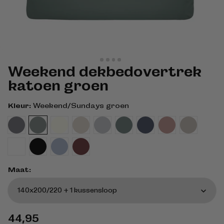
Weekend dekbedovertrek
katoen groen
Kleur:
Weekend/Sundays groen
Maat:
Normale
44,95