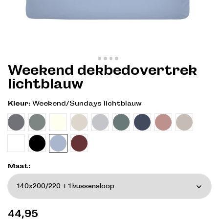
Weekend dekbedovertrek
lichtblauw
Kleur:
Weekend/Sundays lichtblauw
Maat:
Normale
44,95