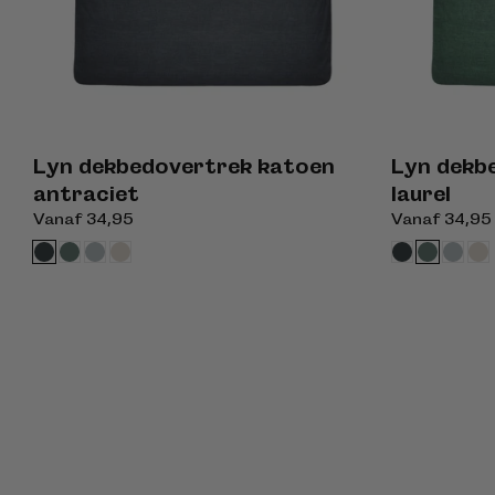
Lyn dekbedovertrek katoen
Lyn dekb
antraciet
laurel
Normale
Vanaf 34,95
Normale
Vanaf 34,95
prijs
prijs