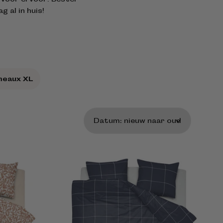
 al in huis!
meaux XL
Sorteer
op: