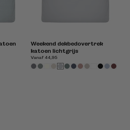
katoen
Weekend dekbedovertrek
katoen lichtgrijs
Normale
Vanaf 44,95
prijs