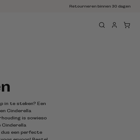
Retourneren binnen 30 dagen
Inloggen
Winkelwage
en
p in te steken? Een
en Cinderella
rhouding is sowieso
 Cinderella
 dus een perfecte
 voor ervoor! Bestel