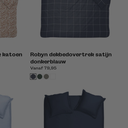
k katoen
Robyn dekbedovertrek satijn
donkerblauw
Normale
Vanaf 79,95
prijs