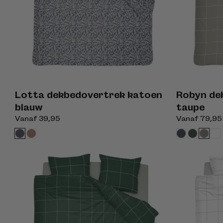
Lotta dekbedovertrek katoen
Robyn de
blauw
taupe
Normale
Vanaf 39,95
Normale
Vanaf 79,95
prijs
prijs