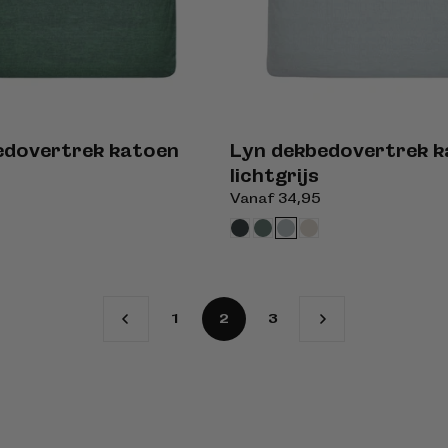
edovertrek katoen
Lyn dekbedovertrek 
lichtgrijs
Normale
Vanaf 34,95
prijs
1
2
3