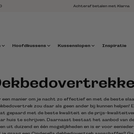
50
Achteraf betalen met Klarna
n
Hoofdkussens
Kussenslopen
Inspiratie
ekbedovertrekk
r een manier om je nacht zo effectief en met de beste slaa
ekbedovertrek zou daar als geen ander bij kunnen helpen! E
t gepaard met de beste kwaliteit en de prijs-kwaliteitve
ar huis te schrijven. Daarnaast bestaat het aanbod van de
n uit duizend en één mogelijkheden en is er voor eenieder
l je graag een Cinderella dekbedovertrek aanschaffen? Ga