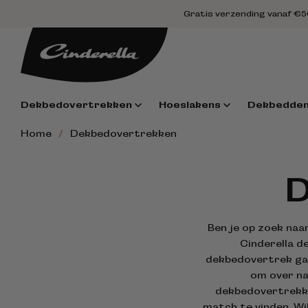
Meteen
Gratis verzending vanaf €
naar de
content
Dekbedovertrekken
Hoeslakens
Dekbedde
/
Home
Dekbedovertrekken
D
Ben je op zoek naa
Cinderella d
dekbedovertrek gaa
om over na
dekbedovertrekke
match te vinden. Wi