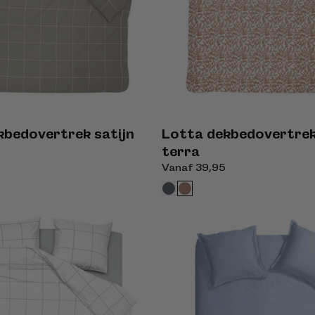
kbedovertrek satijn
Lotta dekbedovertre
terra
Normale
Vanaf 39,95
prijs