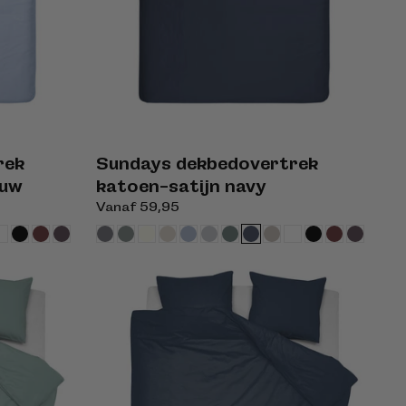
rek
Sundays dekbedovertrek
auw
katoen-satijn navy
Normale
Vanaf 59,95
prijs