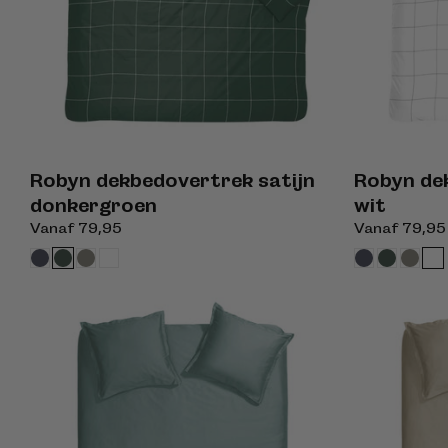
Robyn dekbedovertrek satijn
Robyn de
donkergroen
wit
Normale
Vanaf 79,95
Normale
Vanaf 79,95
prijs
prijs