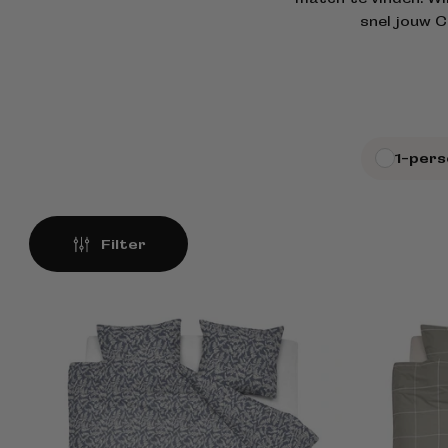
snel jouw C
1-per
Filter