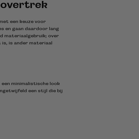
dovertrek
 met een keuze voor
s en gaan daardoor lang
nd materiaalgebruik; over
is, is ander materiaal
een minimalistische look
getwijfeld een stijl die bij