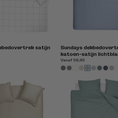
kbedovertrek satijn
Sundays dekbedovert
katoen-satijn lichtbl
Normale
Vanaf 59,95
prijs